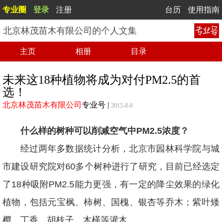
专业圈
登录
注册
台历
使用指南
北京林茂苗木有限公司的个人文集
主页
相册
目录
未来这18种植物将成为对付PM2.5的首
选！
北京林茂苗木有限公司
专业号
|
2015-8-8
什么样的树种可以削减空气中PM2.5浓度？
经过两年多数据统计分析，北京市园林科学院与城
市建设研究院对60多个树种进行了研究，目前已经选定
了18种吸附PM2.5能力更强，有一定的降尘效果的绿化
植物，包括元宝枫、柿树、国槐、银杏等乔木；紫叶矮
樱、丁香、胡枝子、木槿等灌木。